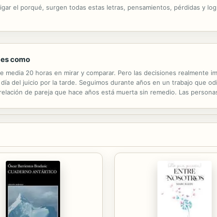
tigar el porqué, surgen todas estas letras, pensamientos, pérdidas y lo
abes como
e media 20 horas en mirar y comparar. Pero las decisiones realmente i
día del juicio por la tarde. Seguimos durante años en un trabajo que o
elación de pareja que hace años está muerta sin remedio. Las personas
us propias elecciones se dejan llevar por las circunstancias o por otras 