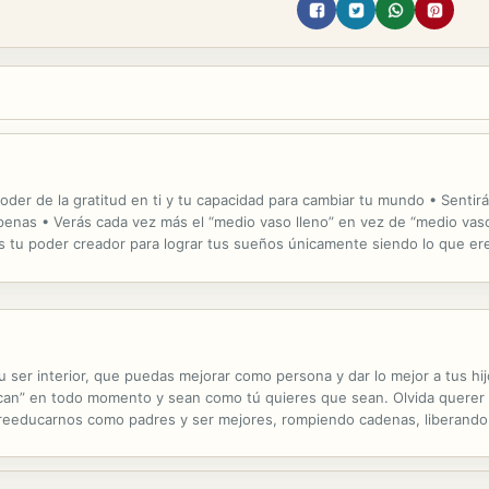
oder de la gratitud en ti y tu capacidad para cambiar tu mundo • Sentir
ni penas • Verás cada vez más el “medio vaso lleno” en vez de “medio vas
ás tu poder creador para lograr tus sueños únicamente siendo lo que e
 vida se transforma: verás florecer el amor que hay en ti ...
tu ser interior, que puedas mejorar como persona y dar lo mejor a tus h
zcan” en todo momento y sean como tú quieres que sean. Olvida querer 
de reeducarnos como padres y ser mejores, rompiendo cadenas, liberando 
salga toda esa luz que llevan dentro, haciéndoles sentir valiosos, resp