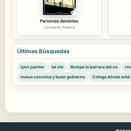
Personas decentes
Leonardo Padura
Últimas Búsquedas
lynn painter
tai chi
Rompe la barrera del no
rom
nueva coronica y buen gobierno
Colega dónde está 