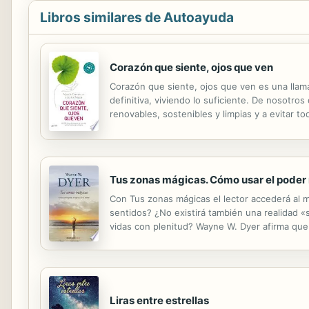
Libros similares de Autoayuda
Corazón que siente, ojos que ven
Corazón que siente, ojos que ven es una llama
definitiva, viviendo lo suficiente. De nosotr
renovables, sostenibles y limpias y a evitar 
650000 horas y... ¡vivir!«El secreto de la vida
Tus zonas mágicas. Cómo usar el poder m
Con Tus zonas mágicas el lector accederá al m
sentidos? ¿No existirá también una realidad «s
vidas con plenitud? Wayne W. Dyer afirma que 
ser descubierta para ser utilizada como un únic
Liras entre estrellas