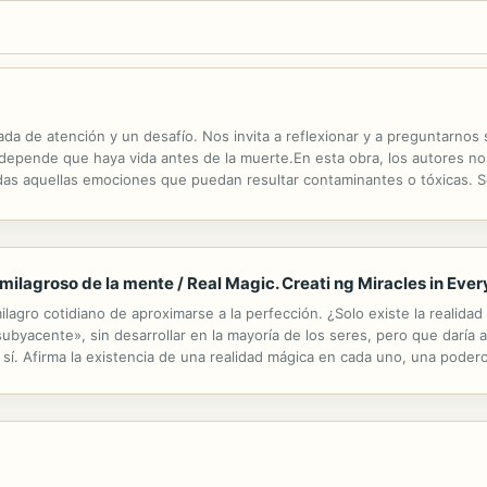
da de atención y un desafío. Nos invita a reflexionar y a preguntarnos
os depende que haya vida antes de la muerte.En esta obra, los autores no
todas aquellas emociones que puedan resultar contaminantes o tóxicas. 
 humana no radica en el hecho de vivir, sino en el para qué vivir, que nos
ilagroso de la mente / Real Magic. Creati ng Miracles in Ever
ilagro cotidiano de aproximarse a la perfección. ¿Solo existe la realida
ubyacente», sin desarrollar en la mayoría de los seres, pero que daría a
sí. Afirma la existencia de una realidad mágica en cada uno, una poder
o fin posible: lograr lo mejor para uno mismo y para los...