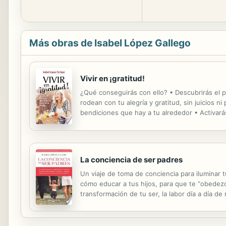
Más obras de Isabel López Gallego
Vivir en ¡gratitud!
¿Qué conseguirás con ello? • Descubrirás el p
rodean con tu alegría y gratitud, sin juicios 
bendiciones que hay a tu alrededor • Activar
Agradece sin límites y disfruta de como toda tu
La conciencia de ser padres
Un viaje de toma de conciencia para iluminar 
cómo educar a tus hijos, para que te “obede
transformación de tu ser, la labor día a día 
acompañando y guiando a nuestros hijos a que 