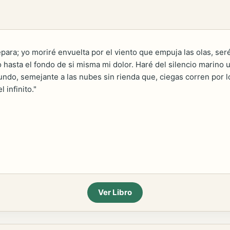
epara; yo moriré envuelta por el viento que empuja las olas, seré
o hasta el fondo de si misma mi dolor. Haré del silencio marino 
ndo, semejante a las nubes sin rienda que, ciegas corren por los
 infinito."
Ver Libro