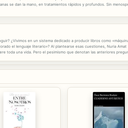
icanas se dan la mano, en tratamientos rápidos y profundos. Sin menos
guir? ¿Vivimos en un sistema dedicado a producir libros como «máquina
rado el lenguaje literario»? Al plantearse esas cuestiones, Nuria Amat
requiere toda una vida. Pero el pesimismo que denotan las anteriores pr
libro, Entre guerras. Escribir en tiempos confusos y Escribir y callar, a 