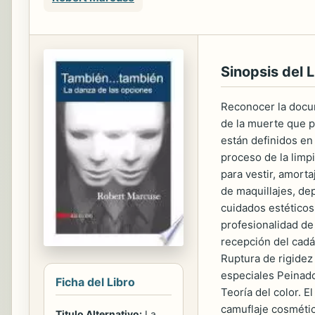
Sinopsis del L
Reconocer la docu
de la muerte que pe
están definidos en 
proceso de la limp
para vestir, amorta
de maquillajes, de
cuidados estéticos
profesionalidad d
recepción del cadá
Ruptura de rigidez
especiales Peinado
Ficha del Libro
Teoría del color. E
camuflaje cosmétic
Titulo Alternativo:
La