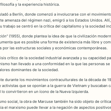
ilosofía y la experiencia histórica.
adó a Berlín, donde comenzó a involucrarse con el movimiento so
te amenaza del régimen nazi, emigró a los Estados Unidos. Allí,
 trabajo se centró en la crítica del capitalismo y la sociedad in
ción”
(1955), donde plantea la idea de que la civilización mode
gumenta que es posible una forma de existencia más libre y co
as por las estructuras sociales y económicas contemporáneas.
lisis crítico de la sociedad industrial avanzada y su capacidad p
umismo han llevado a una conformidad en la que las personas se
alores dominantes de la sociedad.
e durante los movimientos contraculturales de la década de 196
y activistas que se oponían a la guerra de Vietnam y buscaban 
l lo convirtieron en un ícono de la Nueva Izquierda.
tivismo social, la obra de Marcuse también ha sido objeto de crít
acia el marxismo puede llevar a la negación de aspectos positiv