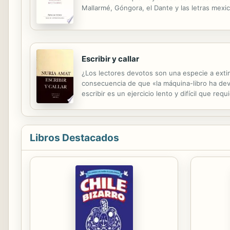
Mallarmé, Góngora, el Dante y las letras mex
Escribir y callar
¿Los lectores devotos son una especie a extin
consecuencia de que «la máquina-libro ha devo
escribir es un ejercicio lento y difícil que 
las une, en los dos escritos que componen este 
Libros Destacados