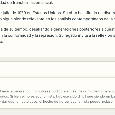
lidad de transformación social.
ulio de 1979 en Estados Unidos. Su obra ha influido en diversas d
o sigue siendo relevante en los análisis contemporáneos de la so
á de su tiempo, desafiando a generaciones posteriores a cuesti
la conformidad y la represión. Su legado invita a la reflexión sob
o.
estamos atravesando, no hubiese podido elegirse mejor momento para pub
 todos. Si bien él no es economista, hubiese sido difícil que siendo un
ar que, en este caso, el hecho de no ser economista puede incluso re
sotros, en la vida diaria. Por eso, este libro es más empírico que teór