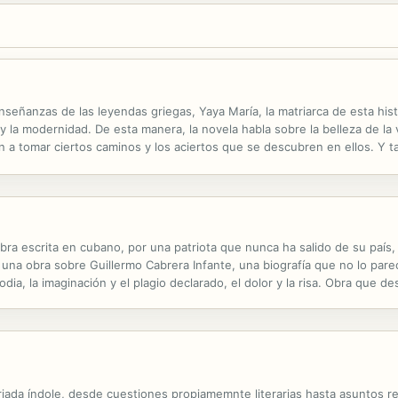
nseñanzas de las leyendas griegas, Yaya María, la matriarca de esta hist
n y la modernidad. De esta manera, la novela habla sobre la belleza de la
 a tomar ciertos caminos y los aciertos que se descubren en ellos. Y t
rbol genealógico de esta familia comienza a desarrollar sus ramas ...
bra escrita en cubano, por una patriota que nunca ha salido de su país,
s una obra sobre Guillermo Cabrera Infante, una biografía que no lo par
rodia, la imaginación y el plagio declarado, el dolor y la risa. Obra que de
timidad que invita al desparpajo y al espectáculo. Si...
ada índole, desde cuestiones propiamemnte literarias hasta asuntos re