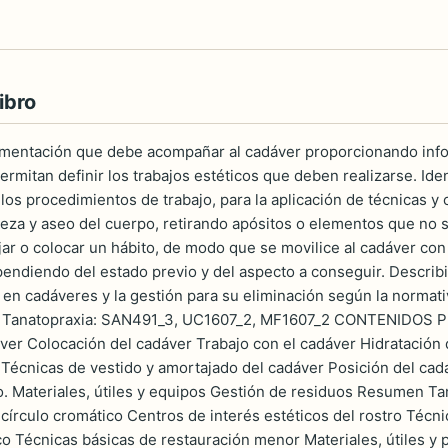
ibro
mentación que debe acompañar al cadáver proporcionando infor
rmitan definir los trabajos estéticos que deben realizarse. Ide
los procedimientos de trabajo, para la aplicación de técnicas y 
ieza y aseo del cuerpo, retirando apósitos o elementos que no se
jar o colocar un hábito, de modo que se movilice al cadáver con
pendiendo del estado previo y del aspecto a conseguir. Describi
 en cadáveres y la gestión para su eliminación según la normativ
e Tanatopraxia: SAN491_3, UC1607_2, MF1607_2 CONTENIDOS Pre
ver Colocación del cadáver Trabajo con el cadáver Hidratación d
 Técnicas de vestido y amortajado del cadáver Posición del cad
. Materiales, útiles y equipos Gestión de residuos Resumen Tana
l círculo cromático Centros de interés estéticos del rostro Téc
o Técnicas básicas de restauración menor Materiales, útiles y p