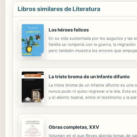
Libros similares de Literatura
Los héroes felices
En su vida sustentada por los augurios y las e
familia se rompería con la guerra, la migració
pero también muestra los errores que empujan
se reencuentra más de una vez en la vida. El á
La triste broma de un Infante difunto
La triste broma de un Infante difunto es una o
nunca pudo ni quiso regresar a la Isla. Esta e
y el aliento teatral, entre el testimonio y la pa
humanidad de un gran megalómano, desde una in
Obras completas, XXV
Volumen en el que Reyes aborda temas de vari