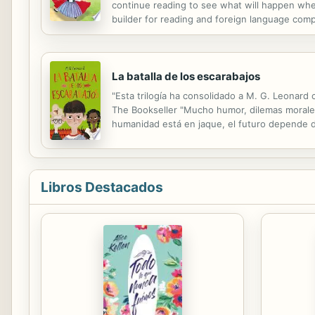
continue reading to see what will happen when 
builder for reading and foreign language comp
delights children again and again. The stories i
La batalla de los escarabajos
"Esta trilogía ha consolidado a M. G. Leonard 
The Bookseller "Mucho humor, dilemas morales
humanidad está en jaque, el futuro depende de 
amazónica donde lleva a cabo perversos expe
Libros Destacados