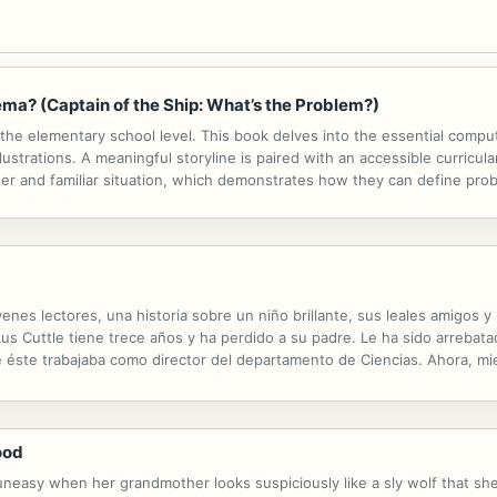
lema? (Captain of the Ship: What’s the Problem?)
e elementary school level. This book delves into the essential compute
lustrations. A meaningful storyline is paired with an accessible curricul
er and familiar situation, which demonstrates how they can define probl
to build her ship. This fiction title is paired with the nonfiction...
venes lectores, una historia sobre un niño brillante, sus leales amigos 
kus Cuttle tiene trece años y ha perdido a su padre. Le ha sido arrebat
 éste trabajaba como director del departamento de Ciencias. Ahora, mi
aria lomita plagada de escarabajos en el patio de sus vecinos más chifl
ood
s uneasy when her grandmother looks suspiciously like a sly wolf that sh