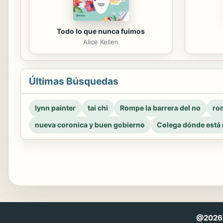
Todo lo que nunca fuimos
Alice Kellen
Últimas Búsquedas
lynn painter
tai chi
Rompe la barrera del no
rom
nueva coronica y buen gobierno
Colega dónde está 
@2026 