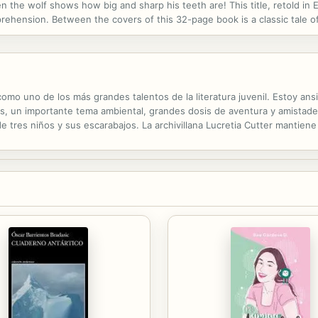
the wolf shows how big and sharp his teeth are! This title, retold in En
rehension. Between the covers of this 32-page book is a classic tale of 
n this series capture children's interest and spark their imagination...
como uno de los más grandes talentos de la literatura juvenil. Estoy ans
, un importante tema ambiental, grandes dosis de aventura y amistade
tres niños y sus escarabajos. La archivillana Lucretia Cutter mantiene 
rimentos para apoderarse del mundo. ¿Podrán Darkus y sus amigos, hu