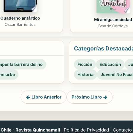
Cuaderno antártico
Mi amiga ansiedad
Oscar Barrientos
Beatriz Córdova
Categorías Destacad
per la barrera del no
Ficción
Educación
Ju
mi urbe
Historia
Juvenil No Ficc
Libro Anterior
Próximo Libro
Chile - Revista Quinchamalí
|
Política de Privacidad
|
Contacto