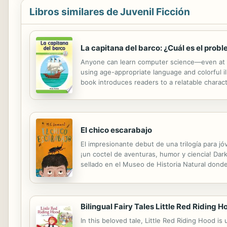
Libros similares de Juvenil Ficción
La capitana del barco: ¿Cuál es el prob
Anyone can learn computer science—even at th
using age-appropriate language and colorful il
book introduces readers to a relatable charact
narrator as she tries to find the right materials 
El chico escarabajo
El impresionante debut de una trilogía para jó
¡un coctel de aventuras, humor y ciencia! Dar
sellado en el Museo de Historia Natural donde
paradero, se ha encontrado con una extraordin
Bilingual Fairy Tales Little Red Riding H
In this beloved tale, Little Red Riding Hood i