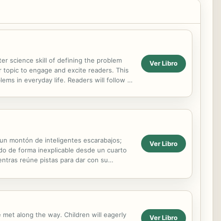
r science skill of defining the problem
Ver Libro
ar topic to engage and excite readers. This
ems in everyday life. Readers will follow a
y un montón de inteligentes escarabajos;
Ver Libro
ado de forma inexplicable desde un cuarto
entras reúne pistas para dar con su
ados,...
e met along the way. Children will eagerly
Ver Libro