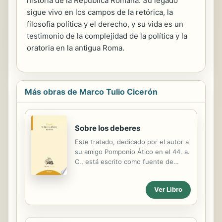
historia de la República Romana. Su legado
sigue vivo en los campos de la retórica, la
filosofía política y el derecho, y su vida es un
testimonio de la complejidad de la política y la
oratoria en la antigua Roma.
Más obras de Marco Tulio Cicerón
Sobre los deberes
Este tratado, dedicado por el autor a
su amigo Pomponio Ático en el 44. a.
C., está escrito como fuente de
conocimiento del comportamiento
humano, y destinado a su propio
Ver Libro
hijo. Trata sobre la conducta honrada
y la conducta útil, compara ambas y
subraya el valor de la amistad y de
las virtudes platónicas (prudencia,