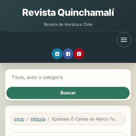
Revista Quinchamalí
Revista de literatura Chile
Buscar libros
Inicio
Historia
Epistolas Ó Cartas de Marco Tulio Ciceron, Vulgarmente Llamadas Familiares