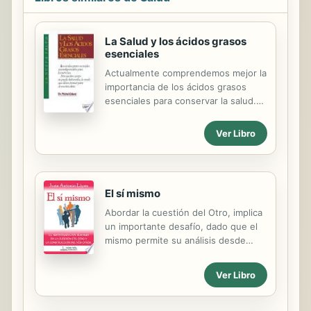
La Salud y los ácidos grasos
esenciales
Actualmente comprendemos mejor la
importancia de los ácidos grasos
esenciales para conservar la salud.
Estos ácidos están contenidos en
productos que estamos
Ver Libro
redescubriendo, como el aceite de
pescado, el aceite de onagra, la
spirulina, el aceite de lino
El sí mismo
Abordar la cuestión del Otro, implica
un importante desafío, dado que el
mismo permite su análisis desde
diferentes puntos de referencia y
campos de la ciencia; psicología,
Ver Libro
cultura, geografía, filosofía, religión,
política, economía y mucho más.
Autores de notable repercusión