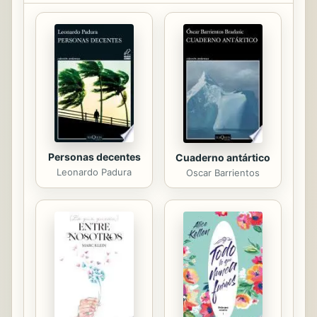
compendio sobre el masaje, que
abarca desde las nociones básicas
como los conceptos anatómicos, los
efectos fisiológicos y las normas e
indicaciones generales para su
práctica hasta el desarrollo de los
distintos tipos de masaje. Se tratan
en detalle el masaje...
Personas decentes
Cuaderno antártico
Leonardo Padura
Oscar Barrientos