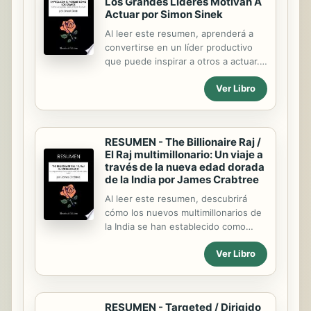
Los Grandes Líderes Motivan A
Actuar por Simon Sinek
Al leer este resumen, aprenderá a
convertirse en un líder productivo
que puede inspirar a otros a actuar.
También descubrirá que : Para
Ver Libro
inspirar a los demás, primero debes
descubrir tu propia motivación; Un
buen séquito está formado por
personas que tienen las mismas
RESUMEN - The Billionaire Raj /
aspiraciones que tú; La fidelidad de
El Raj multimillonario: Un viaje a
los clientes y la sostenibilidad del
través de la nueva edad dorada
negocio se consiguen manteniendo
de la India por James Crabtree
el rumbo; La inspiración y la
Al leer este resumen, descubrirá
comunicación son las claves del
cómo los nuevos multimillonarios de
liderazgo. ¿Qué relación puedes
la India se han establecido como
encontrar entre Walt Disney, Steve
líderes, transformando el mundo
Jobs y Martin Luther King? La
Ver Libro
económico y político de su país.
respuesta puede resumirse en estas
También descubrirá que : la india se
palabras:...
está desarrollando de forma
desigual; existen crecientes
RESUMEN - Targeted / Dirigido
disparidades entre los individuos; los