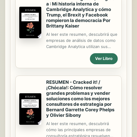
a : Mi historia interna de
más pobres sufren el enfrentamiento
Cambridge Analytica y cómo
entre políticos y multimillonarios la
Trump, el Brexit y Facebook
nación india está sumida en la
rompieron la democracia Por
corrupción los superricos invierten y
Brittany Kaiser
defraudan a todos los niveles para
Al leer este resumen, descubrirá que
ganar el máximo dinero posible. En
empresas de análisis de datos como
1947, el Reino Unido concedió la
Cambridge Analytica utilizan sus
independencia a la India gracias a la
actividades en línea para manipularle.
...
Ver Libro
También descubrirá : que Facebook
ha autorizado que se compartan
todos sus datos; que las bases de
datos se basan en la psicología del
RESUMEN - Cracked it! /
comportamiento para dictar sus
¡Chócala!: Cómo resolver
decisiones; que las empresas de
grandes problemas y vender
análisis de datos pueden acceder a
soluciones como los mejores
toda su actividad en línea si no
consultores de estrategia por
protege su información; que
Bernard Garrette Corey Phelps
Cambridge Analytica utilizó métodos
y Olivier Sibony
ilegales para apoyar las campañas
Al leer este resumen, descubrirá
electorales. En 2016, dos
cómo las principales empresas de
acontecimientos políticos tuvieron
consultoría estratégica resuelven