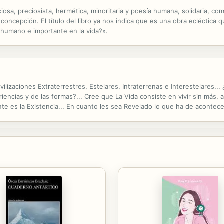
iciosa, preciosista, hermética, minoritaria y poesía humana, solidaria, com
 concepción. El título del libro ya nos indica que es una obra ecléctica q
ás humano e importante en la vida?».
vilizaciones Extraterrestres, Estelares, Intraterrenas e Interestelares..
riencias y de las formas?... Cree que La Vida consiste en vivir sin más, 
e es la Existencia... En cuanto les sea Revelado lo que ha de acontecer 
Muchas son las Almas que ya lo hacen, pero no una mayoría......