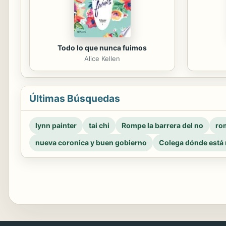
Todo lo que nunca fuimos
Alice Kellen
Últimas Búsquedas
lynn painter
tai chi
Rompe la barrera del no
rom
nueva coronica y buen gobierno
Colega dónde está 