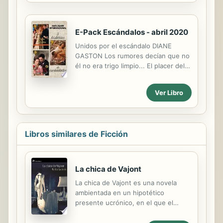
sus nietos y nietas, de sus
cazafortunas que se había
familiares. Esta atención hacia otras
acostado...
personas estructura la vida de las
E-Pack Escándalos - abril 2020
mujeres, condiciona sus tiempos,
sus actividades, su participación en
Unidos por el escándalo DIANE
la sociedad. Los clubes proporcionan
GASTON Los rumores decían que no
un espacio y un tiempo que las
él no era trigo limpio... El placer del
mujeres pueden dedicar a ellas
escándalo CAROLE MORTIMER Eran
mismas. Comparten actividades,
jóvenes, bellas, viudas... y duquesas.
Ver Libro
vivencias, deseos y frustraciones;
Tormenta de escándalo DIANE
por unas horas abandonan su
GASTON El escándalo unió sus
cotidianidad dedicada a...
destinos
Libros similares de Ficción
La chica de Vajont
La chica de Vajont es una novela
ambientada en un hipotético
presente ucrónico, en el que el
mundo ha vivido acontecimientos
terribles. Una violenta limpieza étnica