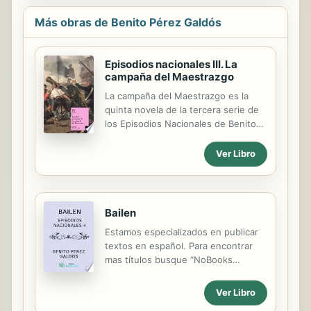
Más obras de Benito Pérez Galdós
Episodios nacionales III. La
campaña del Maestrazgo
La campaña del Maestrazgo es la
quinta novela de la tercera serie de
los Episodios Nacionales de Benito
Pérez Galdós. En este episodio
cambiamos de escenario en la guerra
Ver Libro
Carlista. Por una vez dejamos las
tierras vascas y navarras y el autor
nos hace cruzar todo Aragón para
acercarnos al Maestrazgo, comarca
Bailen
que comparten las actuales
Estamos especializados en publicar
provincias de Teruel y Castellón. Allí
textos en español. Para encontrar
es donde se van a ver las caras los
mas títulos busque “NoBooks
ejércitos carlistas y cristino.
Editorial” o visite nuestra web
Cambiamos también
http://www.nobooksed.com
provisionalmente de protagonista y
Ver Libro
Contamos con mas volúmenes en
aparece un viejo aristócrata, don