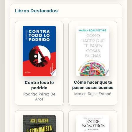
providencial concurso de
Libros Destacados
circunstancias fue posible, en 1986,
redescubrirlo.Claude Mauriac,
casado con una sobrina de Proust,
descubrio un texto dactilografiado
lleno de tachaduras y adiciones, asi
como paginas manuscritas de Proust,
lo que cambiaba radicalmente la
obra. Su nieta, Nathalie Mauriac, se
ocupo de la edicion del...
Cómo hacer que te
Contra todo lo
pasen cosas buenas
podrido
Marian Rojas Estapé
Rodrigo Pérez De
Arce