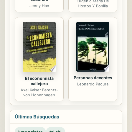
Eugenio María De
Jenny Han
Hostos Y Bonilla
Personas decentes
El economista
callejero
Leonardo Padura
Axel Kaiser Barents-
von Hohenhagen
Últimas Búsquedas
lynn painter
tai chi