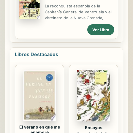
cuales la actitud de los caciques
La reconquista española de la
pudo variar, en función de las
Capitanía General de Venezuela y el
épocas, de la naturaleza de los
virreinato de la Nueva Granada,
problemas que resolver y de los
comandada por el general español
individuos. A partir del caso de don
Ver Libro
Pablo Morillo, fue uno de los más
Francisco de Zamora en la región de
sangrientos episodios de la guerra
Latacunga y a lo largo de ...
de la independencia de
Latinoamérica, pues hizo parte del
llamado régimen del terror de la
Libros Destacados
corona española sobre sus antiguas
colonias en ultramar. Pablo Morillo
era un brillante y experimentado
general que combatió contra
Napoleón Bonaparte en las guerras
europeas. Morillo llegó a Venezuela,
para iniciar la recuperación de los
tambaleantes dominios españoles en
el Nuevo Mundo, con la ...
El verano en que me
Ensayos
enamoré