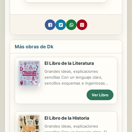
Más obras de Dk
El Libro de la Literatura
Grandes ideas, explicaciones
sencillas Con un lenguaje claro,
sencillos esquemas e ingeniosas
ilustraciones, El libro de la literatura
Ver Libro
es el manual perfecto para
introducirse en la historia de la
literatura universal, desde las
epopeyas antiguas como la Ilíada o el
El Libro de la Historia
Mahabharata hasta la obra de
autores contemporáneos como
Grandes ideas, explicaciones
Gabriel García Márquez o Margaret
sencillas Con un lenguaje claro, El