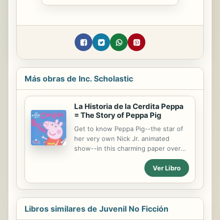
Más obras de Inc. Scholastic
La Historia de la Cerdita Peppa
= The Story of Peppa Pig
Get to know Peppa Pig--the star of
her very own Nick Jr. animated
show--in this charming paper over
board storybook. Peppa Pig is a
Ver Libro
lovable (but slightly bossy) little
piggy who lives with Mummy Pig,
Daddy Pig, and her little brother,
George. This charming storybook is
the perfect introduction to Peppa
Libros similares de Juvenil No Ficción
Pig's wonderful world. La Cerdita