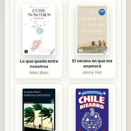
gran familia mexicana" no sólo daban
pruebas de que cumplían con los
requisitos legales. También
expresaban las razones por las
cuales querían cambiar de
nacionalidad, escritas en clave de lo
que creían eran ...
El verano en que me
Lo que queda entre
enamoré
nosotros
Jenny Han
Marc Klein