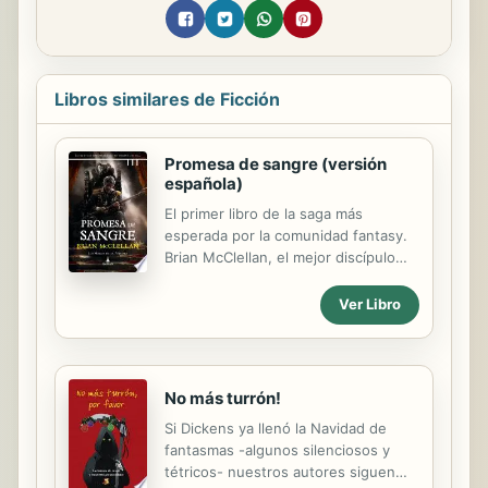
Libros similares de Ficción
Promesa de sangre (versión
española)
El primer libro de la saga más
esperada por la comunidad fantasy.
Brian McClellan, el mejor discípulo
del genial Brandon Sanderson, por
fin en español. Derrocar a un rey es
Ver Libro
un trabajo sangriento. El mariscal de
campo Tamas ha liderado el golpe de
estado en Adro. La aristocracia
decadente y corrupta ha terminado
No más turrón!
en la guillotina y el pueblo
Si Dickens ya llenó la Navidad de
hambriento ahora tiene comida. Pero
fantasmas -algunos silenciosos y
además ha provocado la guerra en
tétricos- nuestros autores siguen
las Nueve Naciones, ataques