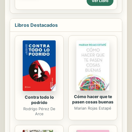
Ver Libro
también le da título: la muerte, la
de unas tópicas características
ausencia que provoca la muerte,
nacionales, cuando se inserta más
hace que cinco ...
bien en la tradición simbolista
francesa. Buena muestra de ello es
Libros Destacados
“Una hora de España” (1924), pieza
maestra del Azorín maduro, que,
yendo mucho más allá de su
protocolario propósito original como
discurso de ingreso en la Real
Academia Española, integra un
perfecto artefacto literario que juega
con el tiempo y el espacio y expresa
la continuidad de...
Cómo hacer que te
Contra todo lo
pasen cosas buenas
podrido
Marian Rojas Estapé
Rodrigo Pérez De
Arce