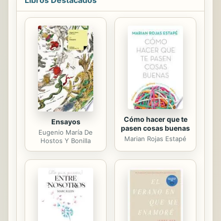
latinoamericanas. El sueño de Leeroy
Garbutt de ser el primer galán
afrolatino en protagonizar una
telenovela sugiere un camino de
grandes expectativas para el lector,
ya que Leeroy no solo debe
enfrentar los obstáculos de una
carrera en el sinuoso mundo del
entretenimiento, también...
Cómo hacer que te
Ensayos
pasen cosas buenas
Eugenio María De
Marian Rojas Estapé
Hostos Y Bonilla