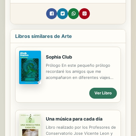
Libros similares de Arte
Sophia Club
Prólogo En este pequeño prólogo
recordaré los amigos que me
acompañaron en diferentes viajes
mágicos, llenos de ensueños,
lúdicos. La fantasía es un mundo
Ver Libro
Lleno de canciones y amor divino, no
hay peligro aquí solo olvido, salvo
que descubras en unos de sus
himnos, que la vida es sueño y el
Una música para cada día
sueño vida, nos recuerda aquella
recitación de marcino Si te
Libro realizado por los Profesores de
descubres siempre despierto,
Conservatorio Jose Vicente Leon y