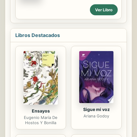
Rosenquist, Allan Jones, Allan
historia.
d'Arcangelo, Wayne Thiebaud, Peter
Ver Libro
Blake, Richard Hamilton, Claes
Oldenburg, Peter Phillips, George
Segal, Ed Ruscha, Robert Indiana,
Jasper...
Libros Destacados
Sigue mi voz
Ensayos
Ariana Godoy
Eugenio María De
Hostos Y Bonilla