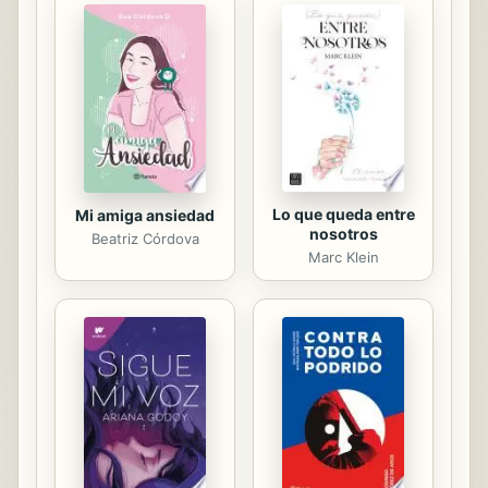
Rhysand, una guerra inminente
acecha y un mal mucho más
peligroso que cualquier reina
amenaza con destruir todo lo que
Feyre alguna vez intentó proteger.
Ella podría ser la...
Lo que queda entre
Mi amiga ansiedad
nosotros
Beatriz Córdova
Marc Klein