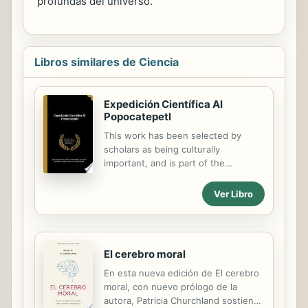
profundas del universo.
Libros similares de Ciencia
Expedición Científica Al
Popocatepetl
This work has been selected by
scholars as being culturally
important, and is part of the
knowledge base of civilization as we
know it. This work was reproduced
Ver Libro
from the original artifact, and
remains as true to the original work
as possible. Therefore, you will see
the original copyright references,
El cerebro moral
library stamps (as most of these
En esta nueva edición de El cerebro
works have been housed in our most
moral, con nuevo prólogo de la
important libraries around the world),
autora, Patricia Churchland sostiene
and other notations in the work. This