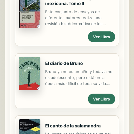
mexicana. Tomo II
Este conjunto de ensayos de
diferentes autores realiza una
revisión histórico-crítica de los
autores más conocidos de la poesía
mexicana de los siglos XIX y XX. Este
Ver Libro
volumen divide en tres grandes
momentos la tradición poética
mexicana después del vanguardismo:
neorromanticismo, posmodernismo y
El diario de Bruno
anfiguardismo; en él se incluyen
colaboraciones de Heriberto Yépez,
Bruno ya no es un niño y todavía no
José Homero, Víctor Manuel
es adolescente, pero está en la
Mendiola y Gloria Vergara.
época más difícil de toda su vida.
Nació en México y vive en Nueva
Zelanda, el país más remoto del
Ver Libro
mundo. Bruno es un gran pesimista.
Mientras su vida transcurre entre
dudas y premoniciones, escribe en
su diario todos sus pensamientos,
para intentar comprenderse a sí
El canto de la salamandra
mismo. Hasta que conoce a Maya,