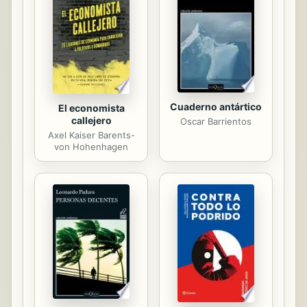
recuperarse. En verdad agradezco
que no sean puros y hermosos, si lo
fuesen tal vez me sentiría culpable
por todo lo que debo hacerles. No
sólo es mi deber,...
Cuaderno antártico
El economista
callejero
Oscar Barrientos
Axel Kaiser Barents-
von Hohenhagen