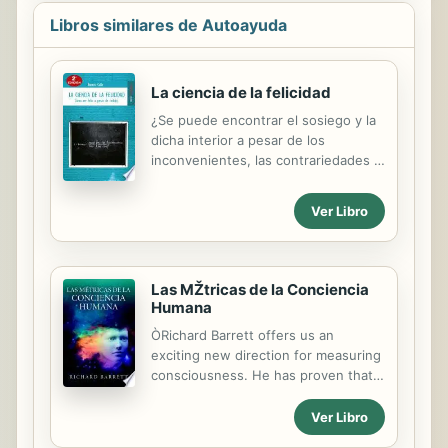
Libros similares de Autoayuda
La ciencia de la felicidad
¿Se puede encontrar el sosiego y la
dicha interior a pesar de los
inconvenientes, las contrariedades y
las circunstancias adversas que
origina esta sociedad? ¿Se puede
Ver Libro
hallar la serenidad y el contento a
pesar de que tenemos, a veces, que
tratar irremediablemente con
personas desaprensivas, hostiles o
Las MŽtricas de la Conciencia
lesivas? Sí, a pesar de todo y de
Humana
todos, uno puede conectar con su
ÒRichard Barrett offers us an
realidad interior más íntima y
exciting new direction for measuring
profunda, reorganizar su vida
consciousness. He has proven that
psíquica armonizándola y encontrar
the insights these measures bring
una satisfacción y una dicha que no
can significantly improve our
Ver Libro
pueden procurar los logros en el
individual, organisational and societal
mundo exterior, donde todo está