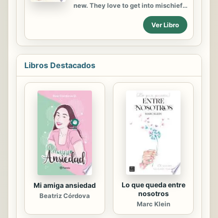
new. They love to get into mischief
wherever they go. It s one way to
Ver Libro
have fun and learn while playing, so
there is nothing to be shocked
about. Let s play with them and
create innocent mischief with this
wonderful compilation."
Libros Destacados
Lo que queda entre
Mi amiga ansiedad
nosotros
Beatriz Córdova
Marc Klein