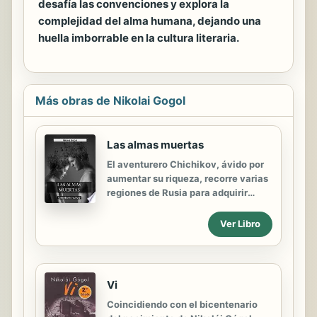
desafía las convenciones y explora la
complejidad del alma humana, dejando una
huella imborrable en la cultura literaria.
Más obras de Nikolai Gogol
Las almas muertas
El aventurero Chichikov, ávido por
aumentar su riqueza, recorre varias
regiones de Rusia para adquirir
ilegalmente un elevado número de
almas muertas, es decir, para hacer
Ver Libro
pasar a su lista de propiedades
nombres de siervos muertos, cuya
función no ha sido constatada
todavía por las autoridades
Vi
oficiales.
Coincidiendo con el bicentenario