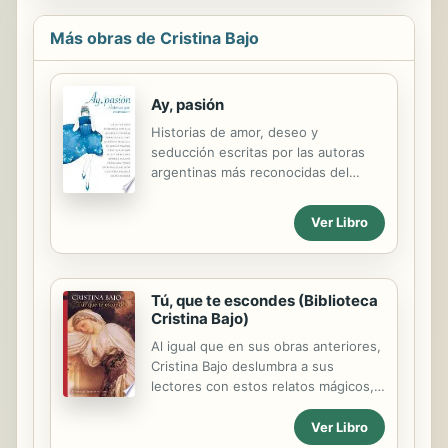
Más obras de Cristina Bajo
Ay, pasión
Historias de amor, deseo y
seducción escritas por las autoras
argentinas más reconocidas del
género: Cristina Bajo, Florencia
Bonelli, Gloria V. Casañas, Gabriela
Ver Libro
Exilart, Gabriela Margall, Anabella
Franco, Graciela Ramos, Mirta Pérez
Rey, Andrea Milano, Fernanda Pérez,
Mariana Guarinoni, Camucha Escobar
Tú, que te escondes (Biblioteca
y María Border. ¿Quién no recuerda
Cristina Bajo)
el hormigueo en el estómago del
Al igual que en sus obras anteriores,
primer amor? ¿A quién no se le cortó
Cristina Bajo deslumbra a sus
la respiración por el ser amado o
lectores con estos relatos mágicos,
sintió una daga en el corazón al
algunos casi novelas breves, de una
verse traicionada? Un amor no
imaginación exuberante, con una
Ver Libro
correspondido, una segunda
prosa exquisita y un magistral