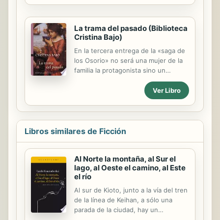
oportunidad, un matrimonio roto, un
empleo del tiempo histórico. Si
reencuentro...
existe el gótico argentino, los
La trama del pasado (Biblioteca
cuentos de «Tú, que te escondes»
Cristina Bajo)
pertenecen definitivamente a él.
En la tercera entrega de la «saga de
los Osorio» no será una mujer de la
familia la protagonista sino un
hombre: Fernando, el Payo, hermano
de Luz y primo de Laura. Junto a él,
Ver Libro
personajes históricos y ficcionales
desentrañarán una trama tejida con
sangre, secretos y ausencias.
Libros similares de Ficción
Al Norte la montaña, al Sur el
lago, al Oeste el camino, al Este
el río
Al sur de Kioto, junto a la vía del tren
de la línea de Keihan, a sólo una
parada de la ciudad, hay un
monasterio. Una escalada laberíntica