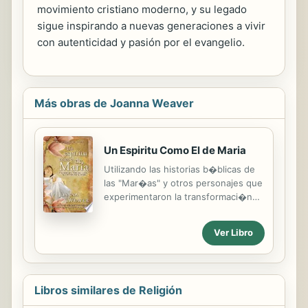
movimiento cristiano moderno, y su legado
sigue inspirando a nuevas generaciones a vivir
con autenticidad y pasión por el evangelio.
Más obras de Joanna Weaver
Un Espiritu Como El de Maria
Utilizando las historias b�blicas de
las "Mar�as" y otros personajes que
experimentaron la transformaci�n
de su vida por Dios, la autora
muestra c�mo se puede encontrar
Ver Libro
esperanza, sanidad, integridad y la
alegr�a que nuestro coraz�n
anhela. Joanna Weaver equipa al
lector con un entendimiento b�blico
Libros similares de Religión
y unas herramientas para que pueda
unirse a Cristo, y pueda ser redimido