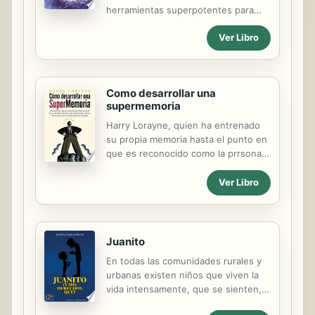
herramientas superpotentes para
confiar más en ti mismo y mejorar tu
Ver Libro
capacidad para enfrentar momentos
difíciles. Aprenderás a practicar la
autocompasión y la resiliencia, que
te llevarán a valorarte y a dominar la
Como desarrollar una
ansiedad para poder tomar el control
supermemoria
de tus emociones. Aprenderás
también a reconocer cuáles son los
Harry Lorayne, quien ha entrenado
comportamientos que repites
su propia memoria hasta el punto en
constantemente y que te impiden
que es reconocido como la prrsona
salir adelante en momentos de crisis.
con la memoria más asombrosa del
Por último, también aprenderás que
mundo, ha escrito el libro más
Ver Libro
a veces sentirse mal, es solo un
práctico, lúcido y definitio para
paso necesario para empezar a estar
entrenar la memoria que se ha
bien.
escrito jamás. En él revela sus
métodos para desarrollar una super
Juanito
memoria. ¿Con cuánta frecuencia ha
En todas las comunidades rurales y
sentido que tener una buena
urbanas existen niños que viven la
memoria le hubiera ayudado? En su
vida intensamente, que se sienten,
negocio o en la vida profesional, ser
se escuchan, se escuchan, se
capaz de recordar a las personas y