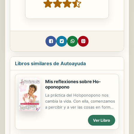
Libros similares de Autoayuda
Mis reflexiones sobre Ho-
oponopono
La práctica del Ho’oponopono nos
cambia la vida. Con ella, comenzamos
a percibir y a ver las cosas en forma
diferente. Nos mantenemos más
presentes y más en cero, lo cual nos
Ver Libro
permite reaccionar menos y utilizar
nuestra energía mental, emocional y