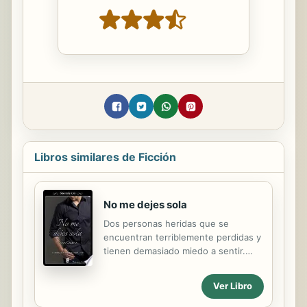
Libros similares de Ficción
No me dejes sola
Dos personas heridas que se
encuentran terriblemente perdidas y
tienen demasiado miedo a sentir.
¿Acabará triunfando el amor? ¿Qué
ocurre cuando un juguete roto se
Ver Libro
encuentra con un corazón hecho
pedazos? Tras enamorarse de la