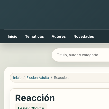
Inicio
Temáticas
Autores
Novedades
Buscar libros
Inicio
Ficción Adulta
Reacción
Reacción
Lesley Choyce