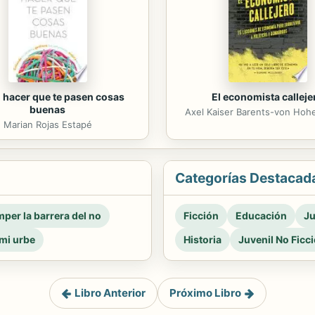
hacer que te pasen cosas
El economista calleje
buenas
Axel Kaiser Barents-von Ho
Marian Rojas Estapé
Categorías Destacad
per la barrera del no
Ficción
Educación
Ju
mi urbe
Historia
Juvenil No Ficc
Libro Anterior
Próximo Libro