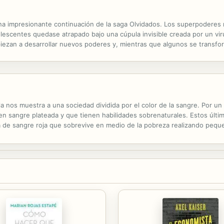
na impresionante continuación de la saga Olvidados. Los superpoderes 
scentes quedase atrapado bajo una cúpula invisible creada por un viru
piezan a desarrollar nuevos poderes y, mientras que algunos se transfo
la terrible... Y solo hay algo más aterrador que lo desconocido: que la.
a nos muestra a una sociedad dividida por el color de la sangre. Por u
en sangre plateada y que tienen habilidades sobrenaturales. Estos últim
a de sangre roja que sobrevive en medio de la pobreza realizando pequeño
 los cuales resultan insólitos para alguien del pueblo. Ello la...