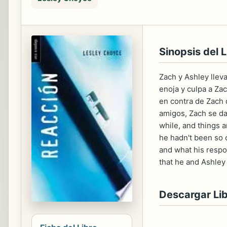
Sinopsis del L
Zach y Ashley llev
enoja y culpa a Zac
en contra de Zach 
amigos, Zach se da
while, and things a
he hadn't been so c
and what his respon
that he and Ashley
Descargar Li