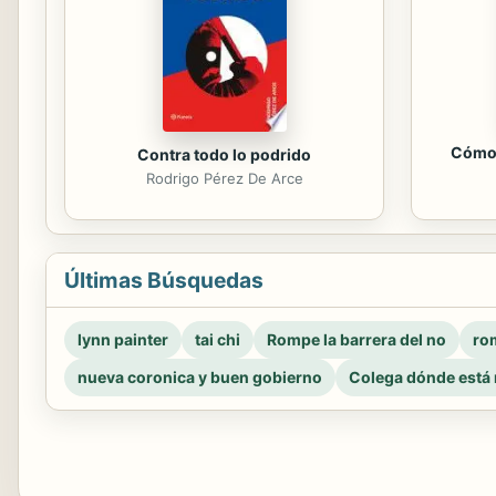
Cómo 
Contra todo lo podrido
Rodrigo Pérez De Arce
Últimas Búsquedas
lynn painter
tai chi
Rompe la barrera del no
rom
nueva coronica y buen gobierno
Colega dónde está 