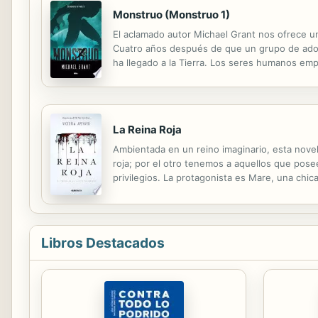
Monstruo (Monstruo 1)
El aclamado autor Michael Grant nos ofrece u
Cuatro años después de que un grupo de adole
ha llegado a la Tierra. Los seres humanos em
monstruos. El mundo está al borde de una batal
La Reina Roja
Ambientada en un reino imaginario, esta novel
roja; por el otro tenemos a aquellos que pose
privilegios. La protagonista es Mare, una chic
corte. Allí demuestra tener poderes especiales,
Libros Destacados