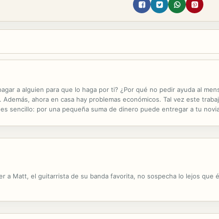
o pagar a alguien para que lo haga por ti? ¿Por qué no pedir ayuda al me
s. Además, ahora en casa hay problemas económicos. Tal vez este traba
 es sencillo: por una pequeña suma de dinero puede entregar a tu novi
uso acompañará la carta con flores y bombones. Pero el trabajo no está...
 a Matt, el guitarrista de su banda favorita, no sospecha lo lejos que él