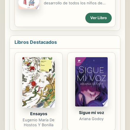
de la Historia. Aquí se toca de una
desarrollo de todos los niños de
manera rápida la influencia de las
entre 0 a 12 años basadas en el
tecnologías en el cambio de
método Montesori, para despertar
Ver Libro
mentalidad de la sociedad debido a
su interés por: • la naturaleza • la
las continuas variaciones de la
cultura y el mundo • el cuerpo y los
realidad del entorno. Así pues...
cinco sentidos • la vida práctica ¡Una
mina de oro para los padres que
Libros Destacados
desean poner en práctica esta
pedagogía de forma sencilla en el día
a día!
Sigue mi voz
Ensayos
Ariana Godoy
Eugenio María De
Hostos Y Bonilla