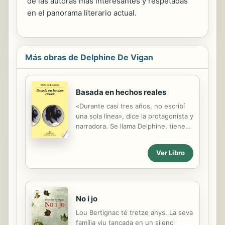
de las autoras más interesantes y respetadas
en el panorama literario actual.
Más obras de Delphine De Vigan
Basada en hechos reales
«Durante casi tres años, no escribí
una sola línea», dice la protagonista y
narradora. Se llama Delphine, tiene
dos hijos a punto de dejar atrás la
adolescencia y mantiene una relación
Ver Libro
sentimental con François, que dirige
un programa cultural en la televisión
y está de viaje por Estados Unidos
rodando un documental. Estos datos
biográficos, empezando por el
No i jo
nombre, parecen coincidir
Lou Bertignac té tretze anys. La seva
difusamente con los de la autora,
família viu tancada en un silenci