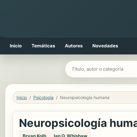
Inicio
Temáticas
Autores
Novedades
Buscar libros
Inicio
Psicología
Neuropsicología humana
Neuropsicología hum
Bryan Kolb
Ian Q. Whishaw