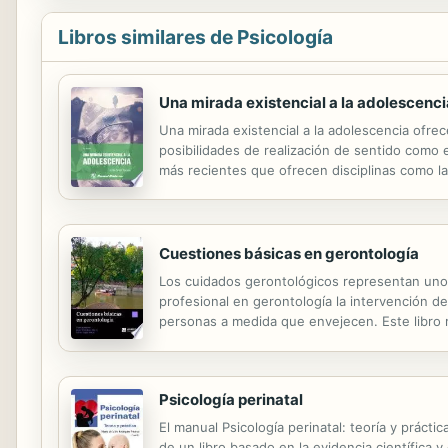
Libros similares de Psicología
Una mirada existencial a la adolescenci
Una mirada existencial a la adolescencia ofrec
posibilidades de realización de sentido como 
más recientes que ofrecen disciplinas como l
de la tecnología, el ciberbullying, y el sextin
Cuestiones básicas en gerontología
Los cuidados gerontológicos representan uno d
profesional en gerontología la intervención de
personas a medida que envejecen. Este libro re
instrumento básico para que el estudiante rea
Psicología perinatal
El manual Psicología perinatal: teoría y prácti
de un libro basado en la evidencia científica 