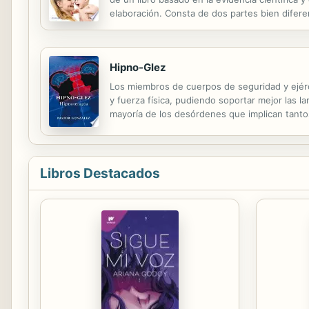
elaboración. Consta de dos partes bien difere
depresión posparto, la ansiedad, el trastorno o
Hipno-Glez
Los miembros de cuerpos de seguridad y ejérci
y fuerza física, pudiendo soportar mejor las l
mayoría de los desórdenes que implican tantos 
crimen; porque todo lo que induce a delinquir, co
Libros Destacados