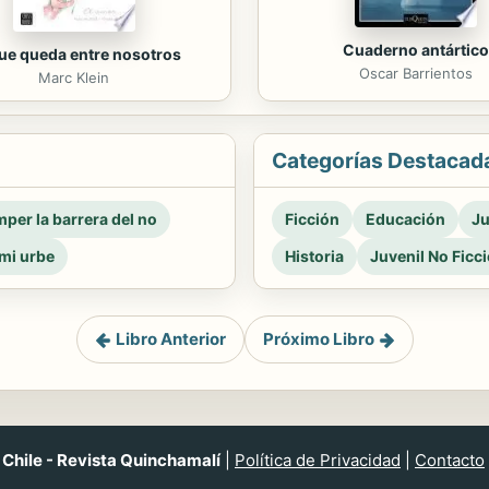
Cuaderno antártico
ue queda entre nosotros
Oscar Barrientos
Marc Klein
Categorías Destacad
per la barrera del no
Ficción
Educación
Ju
mi urbe
Historia
Juvenil No Ficc
Libro Anterior
Próximo Libro
Chile - Revista Quinchamalí
|
Política de Privacidad
|
Contacto