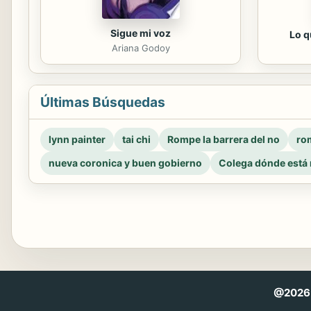
Sigue mi voz
Lo q
Ariana Godoy
Últimas Búsquedas
lynn painter
tai chi
Rompe la barrera del no
rom
nueva coronica y buen gobierno
Colega dónde está 
@2026 