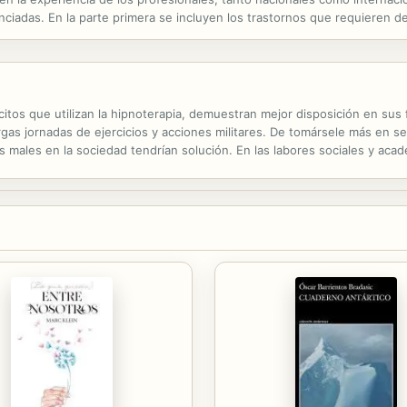
nciadas. En la parte primera se incluyen los trastornos que requieren de
bsesivo-compulsivo, la infertilidad, el trastorno mental grave, el...
tos que utilizan la hipnoterapia, demuestran mejor disposición en sus f
argas jornadas de ejercicios y acciones militares. De tomársele más en 
males en la sociedad tendrían solución. En las labores sociales y académ
ntra el estudio y el trabajo, al vicio, la violación,...