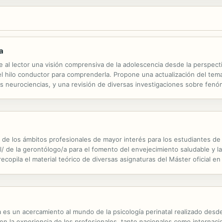
a
e al lector una visión comprensiva de la adolescencia desde la perspecti
el hilo conductor para comprenderla. Propone una actualización del tema
as neurociencias, y una revisión de diversas investigaciones sobre f
g. Psicólogos, orientadores, docentes y padres de familia pueden...
e los ámbitos profesionales de mayor interés para los estudiantes de ci
l/ de la gerontólogo/a para el fomento del envejecimiento saludable y la
copila el material teórico de diversas asignaturas del Máster oficial en
lice con aprovechamiento esta formación especializada en el ámbito...
ca es un acercamiento al mundo de la psicología perinatal realizado desde
y en la experiencia de los profesionales, tanto nacionales como internac