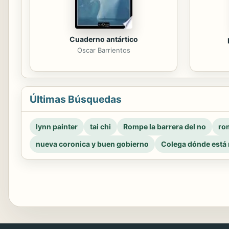
Cuaderno antártico
Oscar Barrientos
Últimas Búsquedas
lynn painter
tai chi
Rompe la barrera del no
rom
nueva coronica y buen gobierno
Colega dónde está 