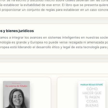
 error se ha escrito y discutido mucho sobre cuáles deberían ser las con
establecer la evitabilidad de ese error. El libro que se presenta quier
al proporcionar un conjunto de reglas para establecer en un caso concreto
como en toda investigación dogmática, es ofrecer un marco...
s y bienes jurídicos
amos a integrar los avances en sistemas inteligentes en nuestras soci
nología es grande y Europea no puede verse rezagada ni amenazada por l
uropea está liderando el desarrollo ético y legal de esta tecnología pa
a parte de un análisis de los principios y valores éticos comunes a las..