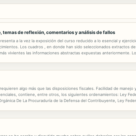
 temas de reflexión, comentarios y análisis de fallos
esenta a la vez la exposición del curso reducido a lo esencial y ejercic
imientos. Los cuadros , en donde han sido seleccionados extractos de j
er más vivientes las informaciones abstractas expuestas anteriormente. L
s entre otros con planes estructurados apropiados para facilitar la...
equieren algo más que las disposiciones fiscales. Facilidad de manejo 
nciales, contiene, entre otros, los siguientes ordenamientos: Ley Fede
y Orgánica De La Procuraduría de la Defensa del Contribuyente, Ley Fed
ercicio Fiscal de 2016. Contiene además una selección de casos...