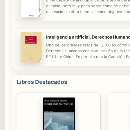
En el debate de la dogmática de la teoría del
evitable, pero muy poco sobre cómo se debería 
ese vacío. La obra tiene así como objetivo fin
error de prohibición. El objetivo intermedio, 
Inteligencia artificial, Derechos Humano
Uno de los grandes retos del S. XXI es cómo v
Derechos Humanos con la utilización de la tec
EE.UU. y China. Es por ello que la Comisión E
los que se basa el Estado de derecho. Esta obr
Libros Destacados