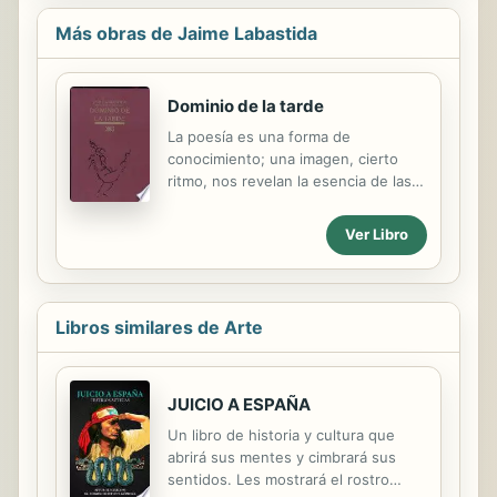
Más obras de Jaime Labastida
Dominio de la tarde
La poesía es una forma de
conocimiento; una imagen, cierto
ritmo, nos revelan la esencia de las
cosas de manera mas viva y mas
intensa que un complejo sistema
Ver Libro
filosófico. Conocimiento intuitivo,
supra racional, de índole distinta al
conocimiento científico, pero no
menos cierto; podrán caer en
Libros similares de Arte
desuso determinadas teorías para
explicar el universo sin menoscabo
del valor del verdadero poema, el
JUICIO A ESPAÑA
cual trasciende las limitaciones de su
época.
Un libro de historia y cultura que
abrirá sus mentes y cimbrará sus
sentidos. Les mostrará el rostro