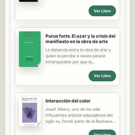
cambiado y olvidado de la forma de
vida antigua, razonando en una
Ver Libro
apasionante revisión de LA
TRADICIÓN ORAL.Comentarios sobre
el libro:
Purus forte. El azar y la crisis del
manifiesto en la obra de arte
La distancia entre la obra de arte y
quien la percibe a veces parece
infranqueable por que la
comprensión de lo que la obra puede
querer transmitir como mensaje no
Ver Libro
resulta fácil. Tradicionalmente, la
obra de arte se ha apoyado en los
relatos o manifiestos que la legitimen
socialmente, especies de normas
Interacción del color
que le permitan ser consideradas
Josef Albers, uno de los más
efectivamente como obras artísticas.
influyentes artistas-educadores del
El relato legitimador imperante
siglo xx, formó parte de la Bauhaus
históricamente fue la mimesis,
alemana en la década de 1920. En
justificante que ha permitido
1933 emigró a Estados Unidos,
representar artificiosamente lo que
Ver Libro