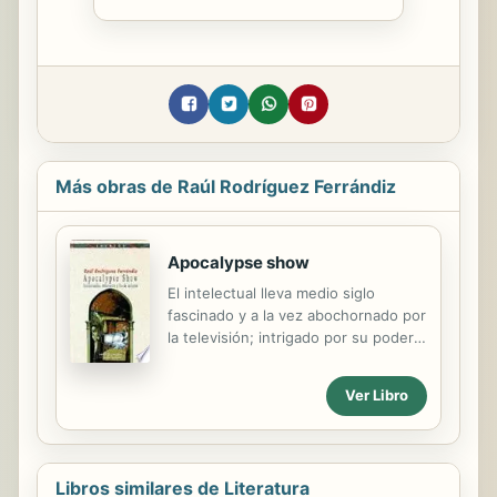
Más obras de Raúl Rodríguez Ferrándiz
Apocalypse show
El intelectual lleva medio siglo
fascinado y a la vez abochornado por
la televisión; intrigado por su poder
de atracción y sugestión sobre los
demás e irritado por esa influencia,
Ver Libro
manipuladora para unos, modelo de
mal gusto e incivilidad para otros. La
imagen perdurable del intelectual de
fin de milenio ya no será la del
Libros similares de Literatura
pensador o la del lector, sino la del