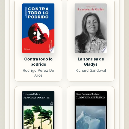
Scholars believe, and we concur,
that this work is important enough to
be preserved, reproduced, and made
generally available to the public. To
ensure a quality reading experience,
this work has been proofread and...
Contra todo lo
La sonrisa de
podrido
Gladys
Rodrigo Pérez De
Richard Sandoval
Arce