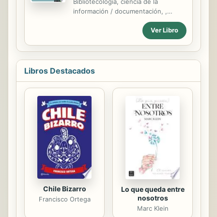
Bibliotecología, ciencia de la
nosotros deberíamos dominar,
información / documentación, ,
aunque sea de manera mínima, para
Idioma: Español, Resumen: El
tener un...
Ver Libro
presente ensayo académico aborda
conceptos que permiten comprender
a las bibliotecas del presente y del
futuro, desde su arista conceptual
se trata el tema de las bibliotecas
Libros Destacados
públicas como una institución social,
sus funciones y la atención que le
deben a los más diversos sectores
poblacionales. Se hace alusión a las
temáticas directa o indirectamente
vinculadas con el Estudio de
Necesidades informativas y la
expresión de este estudio en
términos de requisitos ...
Chile Bizarro
Lo que queda entre
nosotros
Francisco Ortega
Marc Klein