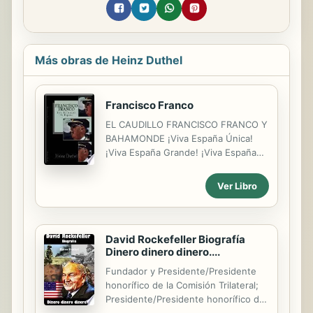
Más obras de Heinz Duthel
Francisco Franco
EL CAUDILLO FRANCISCO FRANCO Y
BAHAMONDE ¡Viva España Única!
¡Viva España Grande! ¡Viva España
Libre! 1 de octubre de 1936 – 20 de
noviembre de 1975
Ver Libro
PredecesorMiguel Cabanellas (bando
sublevado) José Miaja Menant
(bando republicano)
SucesorAlejandro Rodríguez de
David Rockefeller Biografía
Valcárcel (Pte. Consejo de Regencia)
Dinero dinero dinero....
Juan Carlos I (Rey de España)
Fundador y Presidente/Presidente
Presidente del Gobierno de España
honorífico de la Comisión Trilateral;
30 de enero de 1938 – 8 de junio de
Presidente/Presidente honorífico del
1973 VicepresidenteFrancisco