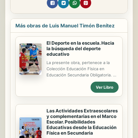
Más obras de Luis Manuel Timón Benítez
El Deporte en la escuela. Hacia
la búsqueda del deporte
educativo
La presente obra, pertenece a la
Colección Educación Física en
Educación Secundaria Obligatoria. Se
ha tratado de abordar el máximo de
Ver Libro
temas de interés para el profesorado
de esta etapa formativa. Todas las
obras, tienen una amplia e
importante base fundamentadora, así
Las Actividades Extraescolares
como unas orientaciones y
y complementarias en el Marco
ejemplificaciones prácticas. Los
Escolar. Posibilidades
títulos que componen la colección
Educativas desde la Educación
son los siguientes : 1. PROPUESTAS
Física en Secundaria
EDUCATIVAS PARA LA MEJORA DE