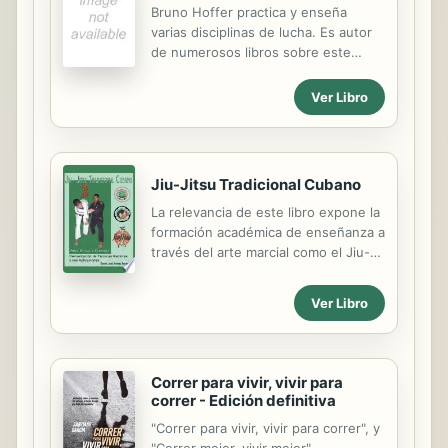
Bruno Hoffer practica y enseña
LA RESISTENCIA EN LA EDUCACIÓN
varias disciplinas de lucha. Es autor
FÍSICA EN LA ETAPA SECUNDARIA 2.
de numerosos libros sobre este
PROPUESTAS EDUCATIVAS PARA LA
tema, y en Editorial De Vecchi ha
MEJORA DE LA FUERZA EN LA
publicado también Curso de
EDUCACIÓN SECUNDARIA
Ver Libro
autodefensa femenina.
OBLIGATORIA 3. LA...
Jiu-Jitsu Tradicional Cubano
La relevancia de este libro expone la
formación académica de enseñanza a
través del arte marcial como el Jiu-
Jitsu; método de imágenes y
visualización de cada técnica ya
Ver Libro
traducidas del Japonés al Español,
En este modesto libro se encuentra
la esencia y el espíritu de muchos
años, años que tarda un alumno en
Correr para vivir, vivir para
aprender bien cada técnica y sus
correr - Edición definitiva
variantes sin embargo, los estudios y
"Correr para vivir, vivir para correr", y
la continuidad en esta larga meta del
"Correr mejor, vivir mejor",