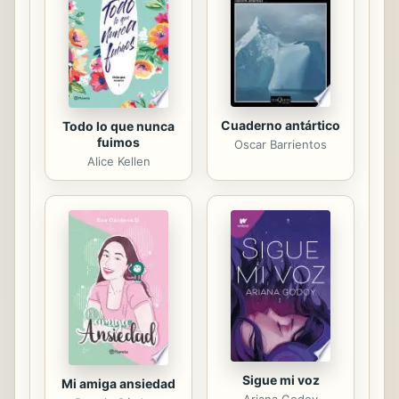
Colección sobre Educación Física en
la Edad Escolar, en la más completa
de la actualidad. Tanto el tratado
Enciclopédico como el resto de...
Cuaderno antártico
Todo lo que nunca
fuimos
Oscar Barrientos
Alice Kellen
Sigue mi voz
Mi amiga ansiedad