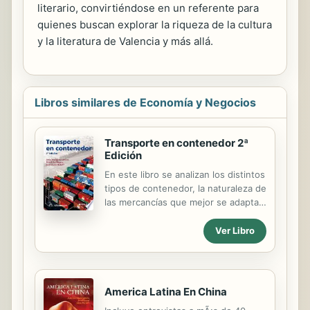
literario, convirtiéndose en un referente para
quienes buscan explorar la riqueza de la cultura
y la literatura de Valencia y más allá.
Libros similares de Economía y Negocios
Transporte en contenedor 2ª
Edición
En este libro se analizan los distintos
tipos de contenedor, la naturaleza de
las mercancías que mejor se adaptan
a cada uno de ellos, y el modo de
optimizar su uso y asegurar la
Ver Libro
integridad de los productos que se
transporten en su interior. Describe
el proceso de transporte del
contenedor y su manipulación en las
America Latina En China
terminales portuarias o ferroviarias