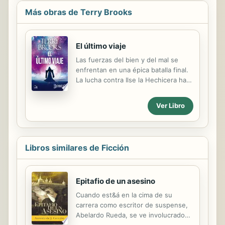
Más obras de Terry Brooks
El último viaje
Las fuerzas del bien y del mal se
enfrentan en una épica batalla final.
La lucha contra Ilse la Hechicera ha
pasado factura a los héroes de las
Cuatro Tierras. Ahora, su adversario
Ver Libro
más oscuro les pisa los talones: con
una flota de aeronaves tripuladas por
muertos vivientes, el poderoso
hechicero Morgawr persigue a la
Libros similares de Ficción
Jerle Shannara para hacerse con los
legendarios libros de magia y
destruir a la discípula que lo
Epitafio de un asesino
traicionó, Ilse. La hechicera,
prisionera de su propia mente,
Cuando est&á en la cima de su
recurrirá al enorme poder de la
carrera como escritor de suspense,
espada de Shannara, pero las cosas
Abelardo Rueda, se ve involucrado
no saldrán como había previsto, y el
en una serie de asesinatos que