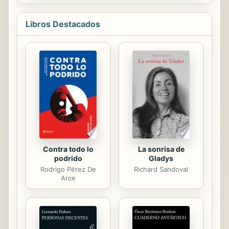
estudios, herramientas y estrategias
con miras a una intervención
educativa e innovadora y sostenible
Libros Destacados
para con la diversidad del alumnado.
El objetivo es que sirva para
fomentar la transferibilidad de
conocimiento científico en torno a la
innovación socioeducativa,
compartiendo experiencias
educativas exitosas de
profesionales, docentes, formadores
y educadores.
Contra todo lo
La sonrisa de
podrido
Gladys
Rodrigo Pérez De
Richard Sandoval
Arce