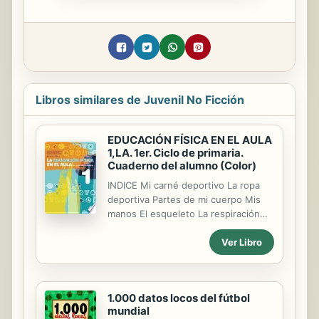
Libros similares de Juvenil No Ficción
EDUCACIÓN FÍSICA EN EL AULA
1,LA. 1er. Ciclo de primaria.
Cuaderno del alumno (Color)
INDICE Mi carné deportivo La ropa
deportiva Partes de mi cuerpo Mis
manos El esqueleto La respiración
¿Dónde estoy? Mis habilidades Cuido
Ver Libro
mi salud Me gustan los deportes
Educación vial Me expreso con mi
cuerpo
1.000 datos locos del fútbol
mundial