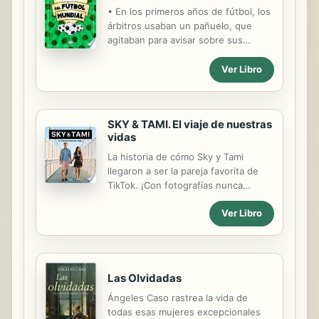
• En los primeros años de fútbol, los
árbitros usaban un pañuelo, que
agitaban para avisar sobre sus
decisiones. En 1878 se introdujo el
silbato para dirigir.• Según informes
Ver Libro
antropológicos hay comunidades
aborígenes en Oceanía que no saben
quién es el presidente de su país,
SKY & TAMI. El viaje de nuestras
pero conocen a Maradona, Pelé y
vidas
Messi.• El Estadio Tamaulipas, en
México, se encuentra ubicado
La historia de cómo Sky y Tami
geográficamente en dos municipios
llegaron a ser la pareja favorita de
diferentes: medio campo está en
TikTok. ¡Con fotografías nunca
Ciudad Madero y el otro medio, en
publicadas en sus redes sociales!
Tampico.• A los 25 años, Lionel
Ver Libro
Cuando Sky & Tami se conocieron, ya
Messi superó a glorias del fútbol,
llevaban mucho mundo recorrido.
como Johan Cruyff, Marco van
Además de sus corazones, han
Basten...
unido vida y profesión. España,
Japón, Ucrania, Argentina,
Las Olvidadas
Alemania... En todos estos países ha
Ángeles Caso rastrea la vida de
nacido y crecido su historia. Y en
todas esas mujeres excepcionales
estas páginas descubrirás quiénes