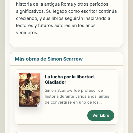
historia de la antigua Roma y otros períodos
significativos. Su legado como escritor continúa
creciendo, y sus libros seguirán inspirando a
lectores y futuros autores en los años
venideros.
Más obras de Simon Scarrow
La lucha por la libertad.
Gladiador
Simon Scarrow fue profesor de
historia durante varios años, antes
de convertirse en uno de los
escritores de mayor éxito en el
ámbito de la narrativa histórica al
Ver Libro
crear la serie narrativa sobre Macro y
Cato, situada en tiempos del Imperio
romano. Títulos como El águila del