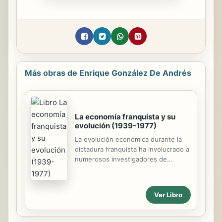
Más obras de Enrique González De Andrés
La economía franquista y su
evolución (1939-1977)
La evolución económica durante la
dictadura franquista ha involucrado a
numerosos investigadores de
diferentes disciplinas científicas,
aunque las que más han proliferado
con sus trabajos han sido la
Ver Libro
economía y la historiografía, sin
olvidar la ciencia política, la sociología
y el periodismo. Aunque pudiera