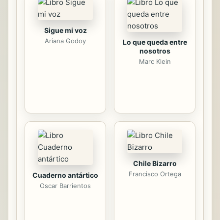
el descreimiento. "Ringo Mentón de
Seda" narra la inesperada caída de
un boxeador cuyo estilo consiste en
Sigue mi voz
casi no lanzar golpe y ganar siempre
Ariana Godoy
Lo que queda entre
por nocaut. "Un especialista del...
nosotros
Marc Klein
Chile Bizarro
Francisco Ortega
Cuaderno antártico
Oscar Barrientos