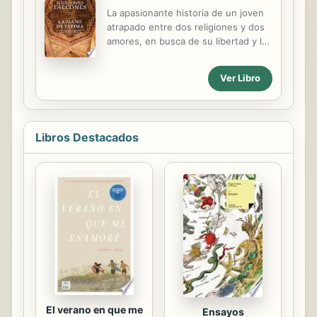
La apasionante historia de un joven
atrapado entre dos religiones y dos
amores, en busca de su libertad y la
de su pueblo España, segunda mitad
del siglo XVI: hace más de medio
Ver Libro
siglo que ha desaparecido el último
reino musulmán de la península, el
de Granada. Los musulmanes, cuya
presencia tenía ochocientos años de
Libros Destacados
antigüedad, se ven convertidos en
una minoría oprimida
económicamente y humillada en sus
costumbres y religión, que incluso
son obligados a abandonar. Hartos
de tanta injusticia, los moriscos, que
es como se llamaba a los
musulmanes españoles, se alzan en
los montes de...
El verano en que me
Ensayos