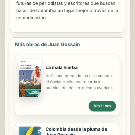
futuras de periodistas y escritores que buscan
hacer de Colombia un lugar mejor a través de la
comunicación.
Más obras de Juan Gossain
La mala hierba
Atrás han quedado los días cuando
el Cacique Miranda recorría los
pueblos del desierto como ayudante
de bus. Ahora pasa el tiempo en su
palacete a orillas del mar, en cuartos
Ver Libro
pintados con polvo de oro importado
de las Filipinas y forrados en tapetes
traídos del Medio Oriente. Su
enorme fortuna tiene nombre propio:
Colombia desde la pluma de
la exportación ilegal de marihuana a
Juan Gossain