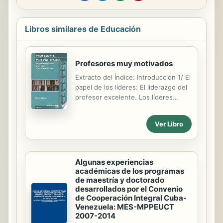
Libros similares de Educación
Profesores muy motivados
Extracto del Índice: Introducción 1/ El
papel de los líderes: El liderazgo del
profesor excelente. Los líderes
informales. Tener una visión
compartida del centro. 2/
Ver Libro
Comunicación: contenido y forma. 3/
¿Liderazgo o gestión? 4/ Hacer que
cada día sea diferente: ¿Cómo
influye el líder en el clima del centro?
Algunas experiencias
5/ Supervisión, evaluación y
académicas de los programas
desarrollo profesional. 6/ Reuniones
de maestría y doctorado
productivas e interesantes. 7/
desarrollados por el Convenio
Procurar el bienestar del
de Cooperación Integral Cuba-
Venezuela: MES-MPPEUCT
profesorado: Profesores veteranos y
2007-2014
profesores noveles. 8/ Cómo afecta