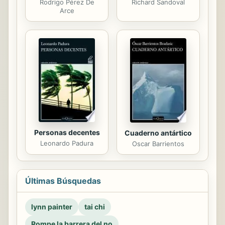
Rodrigo Pérez De
Richard Sandoval
Arce
Personas decentes
Cuaderno antártico
Leonardo Padura
Oscar Barrientos
Últimas Búsquedas
lynn painter
tai chi
Rompe la barrera del no