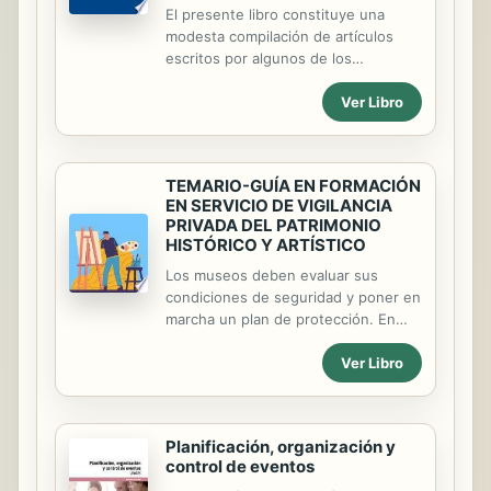
el ambiente escolar en la práctica
El presente libro constituye una
docente. 9/ Papel de los tutores y de
modesta compilación de artículos
los...
escritos por algunos de los
coordinadores de programas de
Ver Libro
maestría y doctorado que se han
desarrollado en la hermana República
Bolivariana de Venezuela desde el
2007 hasta el año 2014. Son artículos
TEMARIO-GUÍA EN FORMACIÓN
que, de una forma breve y
EN SERVICIO DE VIGILANCIA
profundamente vivencial, describen
PRIVADA DEL PATRIMONIO
la formación académica de muchos
HISTÓRICO Y ARTÍSTICO
profesionales venezolanos fruto de
Los museos deben evaluar sus
la cooperación cubana a lo largo de
condiciones de seguridad y poner en
la geografía venezolana
marcha un plan de protección. En
particular, se aconseja:- mantener
Ver Libro
los servicios de seguridad las 24
horas del día, 7 días a la semana
(número de personal capacitado
disponible que pueda desplazarse
Planificación, organización y
fácilmente, con una lista de
control de eventos
reemplazos),- mantener en pleno