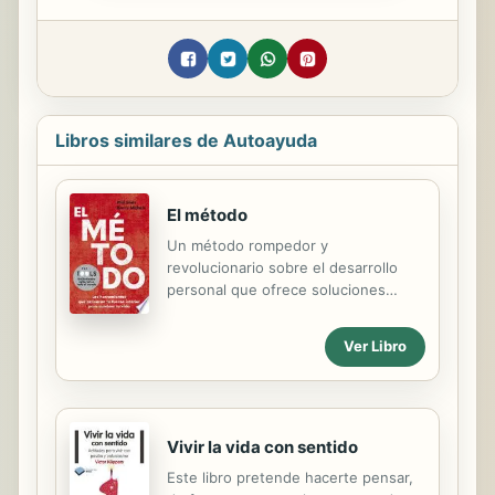
Libros similares de Autoayuda
El método
Un método rompedor y
revolucionario sobre el desarrollo
personal que ofrece soluciones
rápidas y eficaces a los problemas
que nos bloquean Miedos, angustia,
Ver Libro
celos... Tus problemas no son
insuperables. Basta con disponer de
los instrumentos adecuados. Y El
método para saber utilizarlos A
través de cinco herramientas
Vivir la vida con sentido
dinámicas y prácticas, los terapeutas
Este libro pretende hacerte pensar,
Phil Stutz y Barry Michels han creado