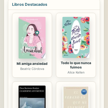
con claves y ejercicios que, en tan
Libros Destacados
sólo ocho semanas, te ayudará a
conocer y a entrenar tu mente para
calmarla y despertar su poder.
Además de los consejos y
herramientas propuestos por la
autora, este libro incorpora vídeos
con las claves de cada capítulo,
audios con meditaciones y
visualizaciones. Estos...
Todo lo que nunca
Mi amiga ansiedad
fuimos
Beatriz Córdova
Alice Kellen