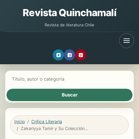
Revista Quinchamalí
Revista de literatura Chile
Buscar libros
Inicio
Crítica Literaria
Zakariyya Tamir y Su Colección de Cuentos Los Tigres Al Décimo Día