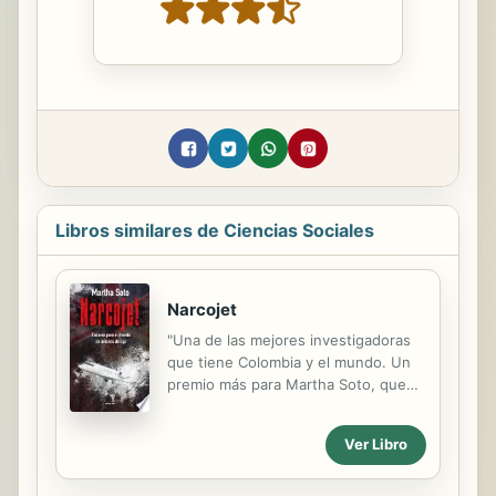
Libros similares de Ciencias Sociales
Narcojet
"Una de las mejores investigadoras
que tiene Colombia y el mundo. Un
premio más para Martha Soto, que
ha ganado todos los galardones en
el país" - Julio Sánchez Cristo en W
Ver Libro
Radio El narcojet, las historias de los
vuelos cargados con toneladas de
cocaína, que salieron de hangares en