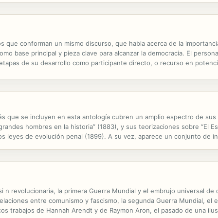
yos que conforman un mismo discurso, que habla acerca de la importanci
como base principal y pieza clave para alcanzar la democracia. El perso
 etapas de su desarrollo como participante directo, o recurso en potencia
ncés que se incluyen en esta antología cubren un amplio espectro de sus
 grandes hombres en la historia” (1883), y sus teorizaciones sobre “El E
s leyes de evolución penal (1899). A su vez, aparece un conjunto de in
efinición del socialismo (1893), “Socialismo y...
asi n revolucionaria, la primera Guerra Mundial y el embrujo universal d
 relaciones entre comunismo y fascismo, la segunda Guerra Mundial, el e
os trabajos de Hannah Arendt y de Raymon Aron, el pasado de una ilus