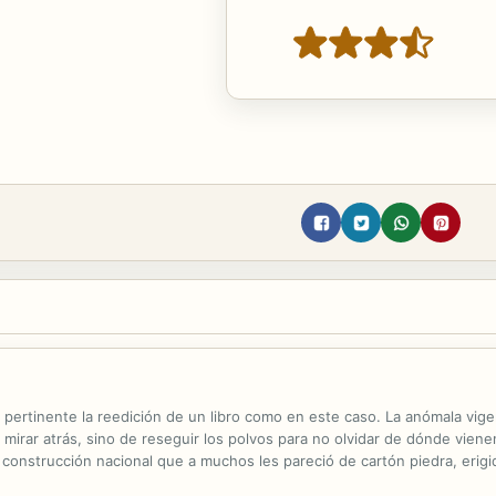
 pertinente la reedición de un libro como en este caso. La anómala vigen
 mirar atrás, sino de reseguir los polvos para no olvidar de dónde vie
onstrucción nacional que a muchos les pareció de cartón piedra, erigid
por casa, un imaginario (lingüístico-cultural) risible de puro pacato, un.