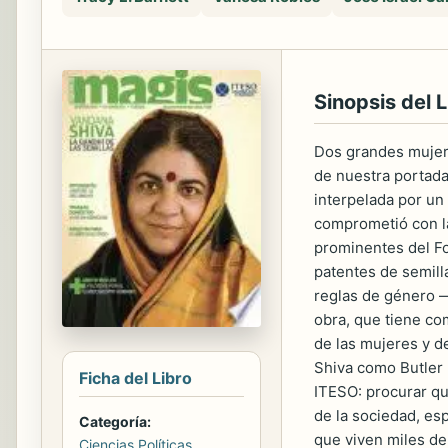
Sinopsis del L
Dos grandes mujere
de nuestra portada
interpelada por un
comprometió con la
prominentes del For
patentes de semilla
reglas de género 
obra, que tiene co
de las mujeres y d
Shiva como Butler 
Ficha del Libro
ITESO: procurar qu
de la sociedad, esp
Categoría:
que viven miles d
Ciencias Políticas