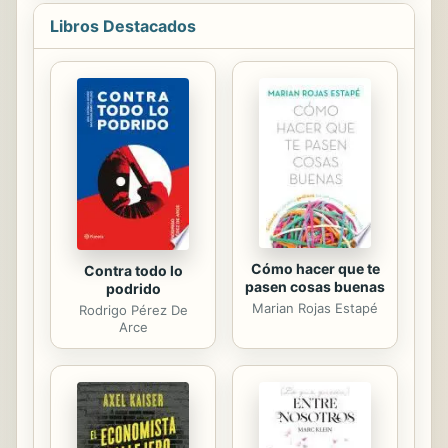
en tan solo algunas horas, ella supo
Libros Destacados
que algo no estaba bien. Mi alfa me
ordenó que la observara. No era un
problema. La observaría. Muy de
cerca. Me pegaría a ella como
pegamento. ¿Y esos hombres
humanos que querían salir con ella?
Será mejor que retrocedan. Porque
la doctora es mía. Aunque no lo
sepa...
Cómo hacer que te
Contra todo lo
pasen cosas buenas
podrido
Marian Rojas Estapé
Rodrigo Pérez De
Arce