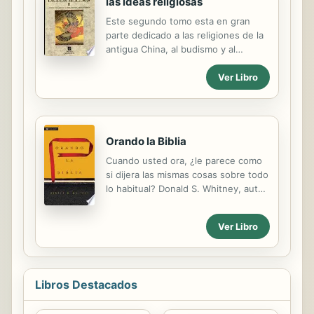
las ideas religiosas
Este segundo tomo esta en gran
parte dedicado a las religiones de la
antigua China, al budismo y al
nacimiento del cristianismo, aunque
habla igualmente de otras muchas
Ver Libro
cosas: el bramanismo y el hinduismo,
la religion romana, los celtas y los
tracios, Orfeo y Pitagoras, la sintesis
hinduista, el judaismo, el sincretismo
Orando la Biblia
y la epoca helenistica, el paganismo,
Cuando usted ora, ¿le parece como
etc. Mircea Eliade, nacido en
si dijera las mismas cosas sobre todo
Rumania en 1907, se instalo en Paris
lo habitual? Donald S. Whitney, autor
despues de la segunda guerra
del éxito editorial “Disciplinas
mundial. Alli fue profesor de la Ecole
espirituales para la vida cristiana”,
Pratique des Hautes Etudes hasta
Ver Libro
nos ofrece el consejo práctico que
que, en 1957, empezo a dar clases
buscamos y expone un método fácil
en el Departamento de Historia de
de aprender que tiene poder para
las ...
transformar nuestra vida de oración:
Libros Destacados
orar con las palabras de la Biblia.
Este recurso de orar con la Biblia —