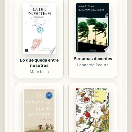
sencillo pero profundo— será
valiosísimo cuando usted procure a
diario la comunión con su Padre
Celestial. When you pray, does it
ever feel like you’re just saying the
same old things...
Personas decentes
Lo que queda entre
Leonardo Padura
nosotros
Marc Klein